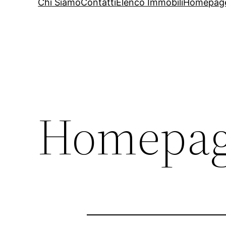
Chi Siamo
Contatti
Elenco Immobili
Homepag
Homepa