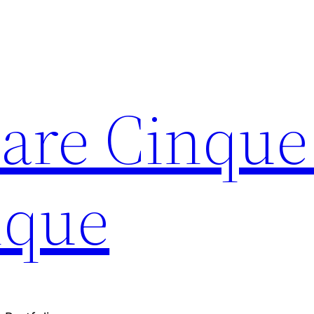
are Cinque
nque